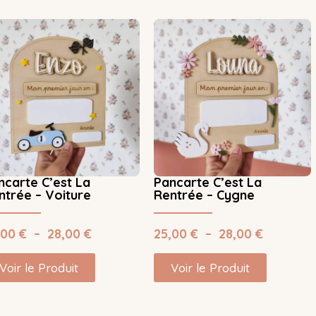
ncarte C’est La
Pancarte C’est La
ntrée – Voiture
Rentrée – Cygne
,00
€
–
28,00
€
25,00
€
–
28,00
€
Voir le Produit
Voir le Produit