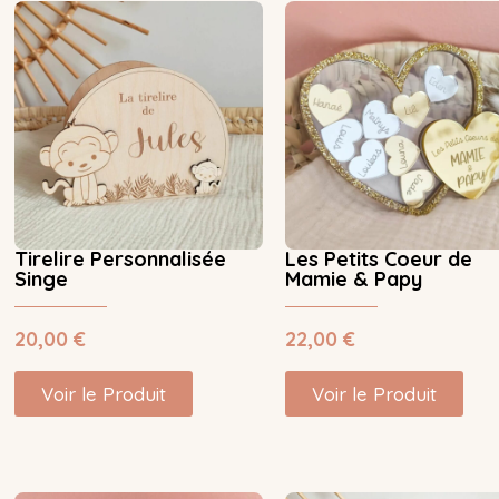
Tirelire Personnalisée
Les Petits Coeur de
Singe
Mamie & Papy
20,00
€
22,00
€
Voir le Produit
Voir le Produit