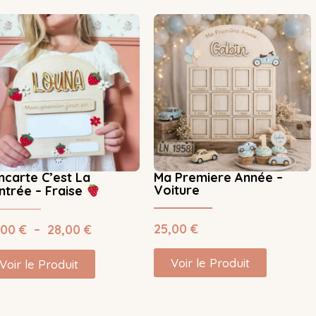
ncarte C’est La
Ma Premiere Année –
Voiture
ntrée – Fraise
25,00
€
,00
€
–
28,00
€
Voir le Produit
Voir le Produit