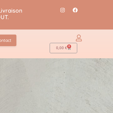
Livraison
UT.
ontact
0
0,00
€