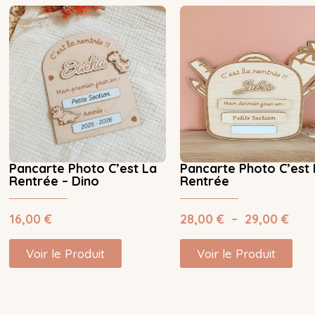
Pancarte Photo C’est La
Pancarte Photo C’est 
Rentrée – Dino
Rentrée
16,00
€
28,00
€
–
29,00
€
Voir le Produit
Voir le Produit