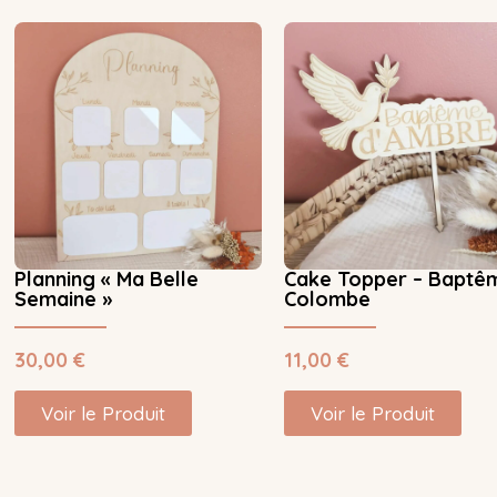
Planning « Ma Belle
Cake Topper – Baptê
Semaine »
Colombe
30,00
€
11,00
€
Voir le Produit
Voir le Produit