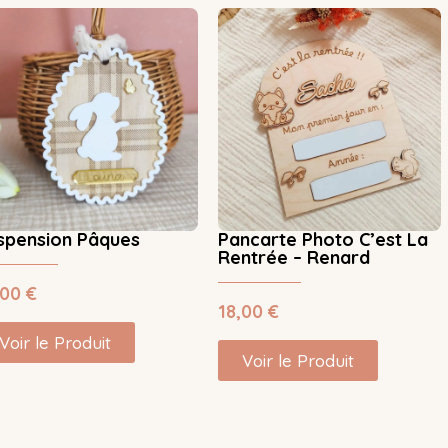
spension Pâques
Pancarte Photo C’est La
Rentrée – Renard
,00
€
18,00
€
Voir le Produit
Voir le Produit