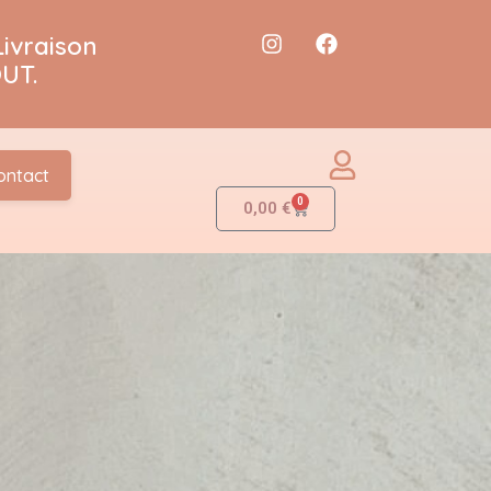
Livraison
UT.
ontact
0
0,00
€