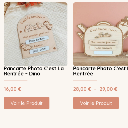
Pancarte Photo C’est La
Pancarte Photo C’est 
Rentrée – Dino
Rentrée
16,00
€
28,00
€
–
29,00
€
Voir le Produit
Voir le Produit