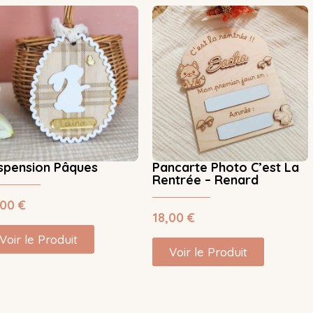
spension Pâques
Pancarte Photo C’est La
Rentrée – Renard
,00
€
18,00
€
Voir le Produit
Voir le Produit