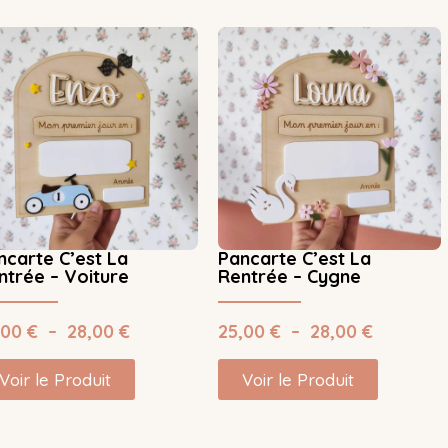
ncarte C’est La
Pancarte C’est La
ntrée – Voiture
Rentrée – Cygne
,00
€
–
28,00
€
25,00
€
–
28,00
€
Voir le Produit
Voir le Produit