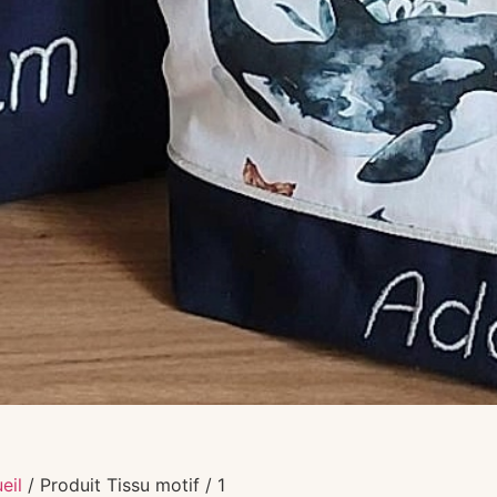
eil
/ Produit Tissu motif / 1