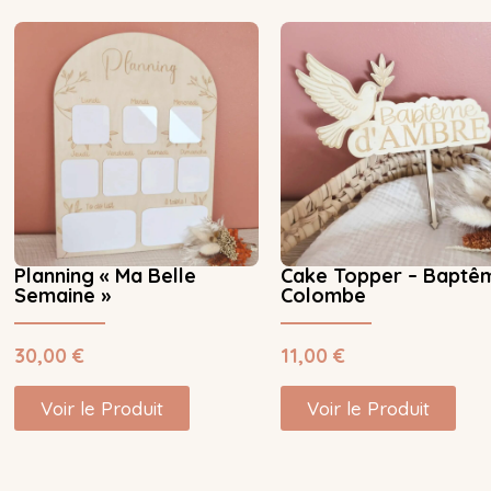
Planning « Ma Belle
Cake Topper – Baptê
Semaine »
Colombe
30,00
€
11,00
€
Voir le Produit
Voir le Produit