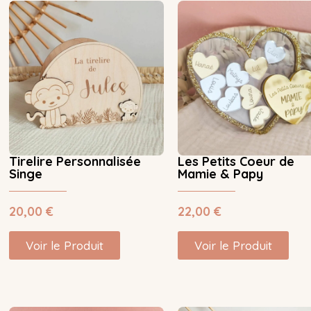
Tirelire Personnalisée
Les Petits Coeur de
Singe
Mamie & Papy
20,00
€
22,00
€
Voir le Produit
Voir le Produit