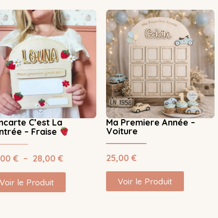
ncarte C’est La
Ma Premiere Année –
Voiture
ntrée – Fraise
25,00
€
,00
€
–
28,00
€
Voir le Produit
Voir le Produit