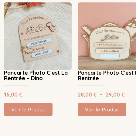
Pancarte Photo C’est La
Pancarte Photo C’est 
Rentrée – Dino
Rentrée
16,00
€
28,00
€
–
29,00
€
Voir le Produit
Voir le Produit