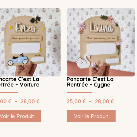
ncarte C’est La
Pancarte C’est La
ntrée – Voiture
Rentrée – Cygne
,00
€
–
28,00
€
25,00
€
–
28,00
€
Voir le Produit
Voir le Produit