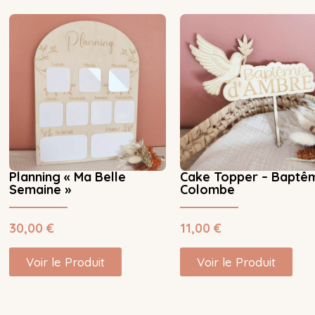
Planning « Ma Belle
Cake Topper – Baptê
Semaine »
Colombe
30,00
€
11,00
€
Voir le Produit
Voir le Produit