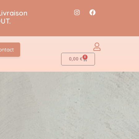
Livraison
UT.
ontact
0
0,00
€