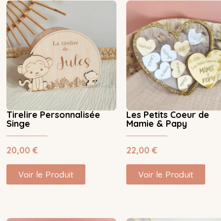
Tirelire Personnalisée
Les Petits Coeur de
Singe
Mamie & Papy
20,00
€
22,00
€
Voir le Produit
Voir le Produit