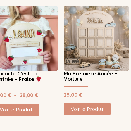
ncarte C’est La
Ma Premiere Année –
Voiture
ntrée – Fraise
25,00
€
,00
€
–
28,00
€
Voir le Produit
Voir le Produit