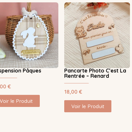
spension Pâques
Pancarte Photo C’est La
Rentrée – Renard
,00
€
18,00
€
Voir le Produit
Voir le Produit