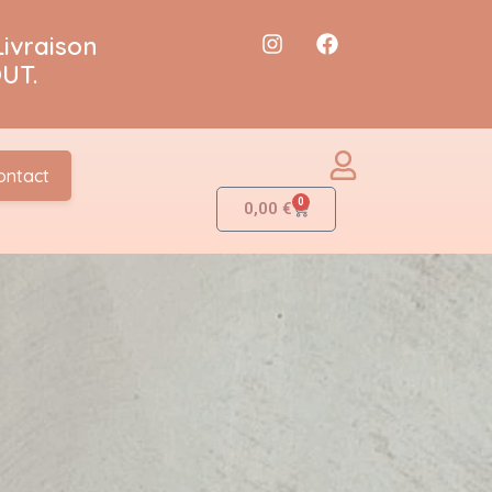
Livraison
UT.
ontact
0
0,00
€