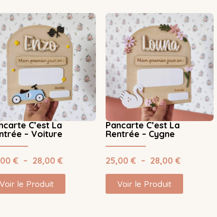
ncarte C’est La
Pancarte C’est La
ntrée – Voiture
Rentrée – Cygne
,00
€
–
28,00
€
25,00
€
–
28,00
€
Voir le Produit
Voir le Produit