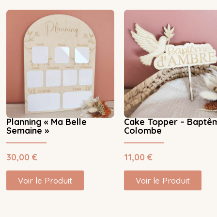
Planning « Ma Belle
Cake Topper – Baptê
Semaine »
Colombe
30,00
€
11,00
€
Voir le Produit
Voir le Produit