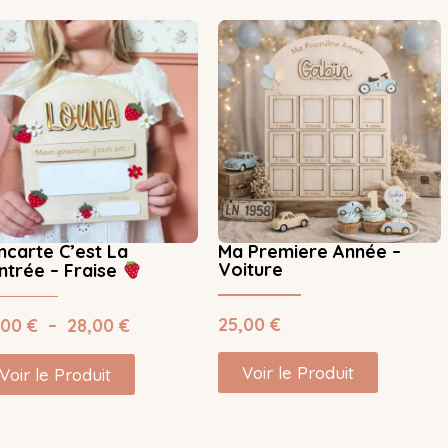
ncarte C’est La
Ma Premiere Année –
Voiture
ntrée – Fraise
25,00
€
,00
€
–
28,00
€
Voir le Produit
Voir le Produit