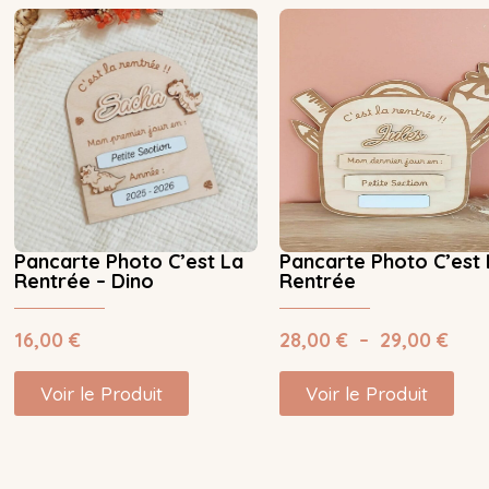
Pancarte Photo C’est La
Pancarte Photo C’est 
Rentrée – Dino
Rentrée
16,00
€
28,00
€
–
29,00
€
Voir le Produit
Voir le Produit