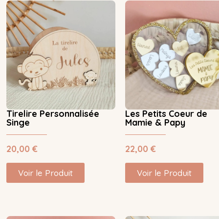
Tirelire Personnalisée
Les Petits Coeur de
Singe
Mamie & Papy
20,00
€
22,00
€
Voir le Produit
Voir le Produit