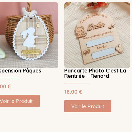
spension Pâques
Pancarte Photo C’est La
Rentrée – Renard
,00
€
18,00
€
Voir le Produit
Voir le Produit